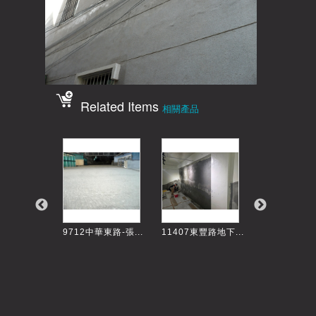
Related Items
相關產品
崇學路換車...
9712中華東路-張...
11407東豐路地下...
9707大橋二街-