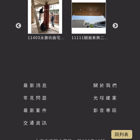
大同路包小...
11403永勝街曲宅...
11111關廟東興二...
10005中正路
最 新 消 息
關 於 我 們
常 見 問 題
光 埕 建 案
最 新 案 件
影 音 專 區
交 通 資 訊
回列表