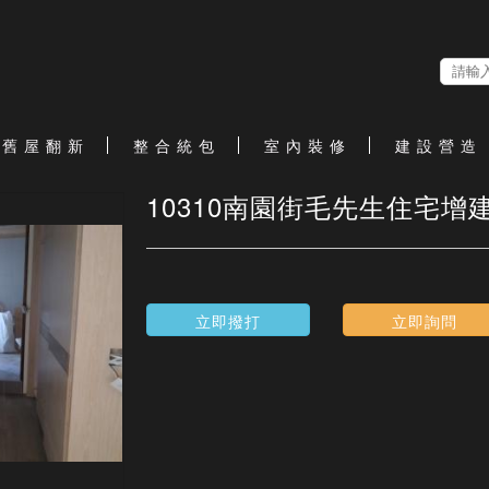
舊 屋 翻 新
整 合 統 包
室 內 裝 修
建 設 營 造
10310南園街毛先生住宅增
立即撥打
立即詢問