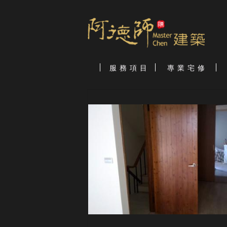
服 務 項 目
專 業 宅 修