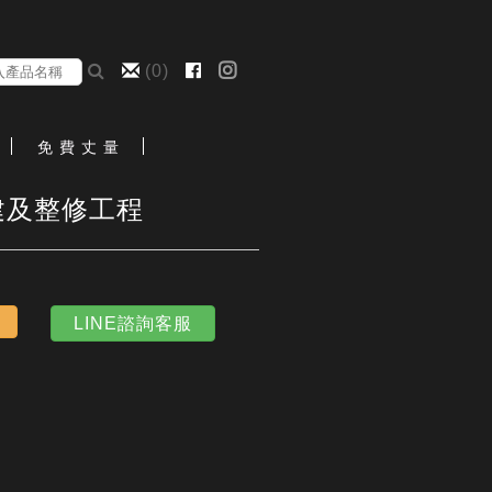
(
0
)
免 費 丈 量
建及整修工程
LINE諮詢客服