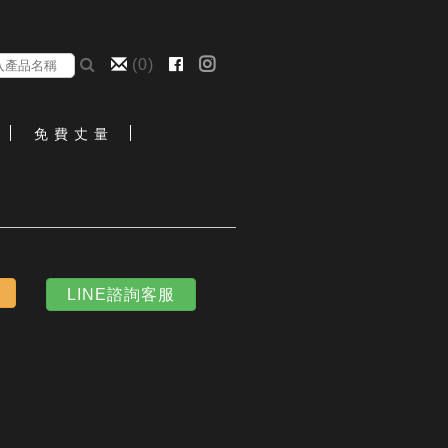
(
0
)
免 費 丈 量
LINE諮詢客服