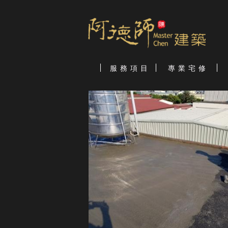
服 務 項 目
專 業 宅 修