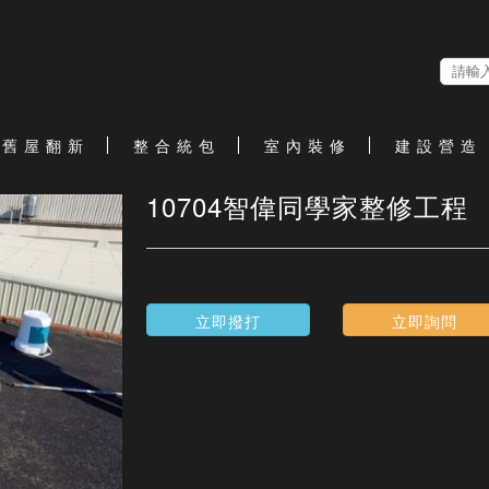
舊 屋 翻 新
整 合 統 包
室 內 裝 修
建 設 營 造
10704智偉同學家整修工程
立即撥打
立即詢問