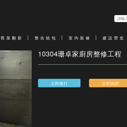
舊 屋 翻 新
整 合 統 包
室 內 裝 修
建 設 營 造
10304珊卓家廚房整修工程
立即撥打
立即詢問