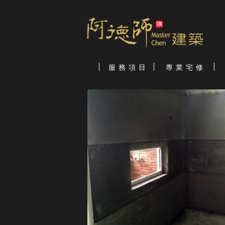
服 務 項 目
專 業 宅 修