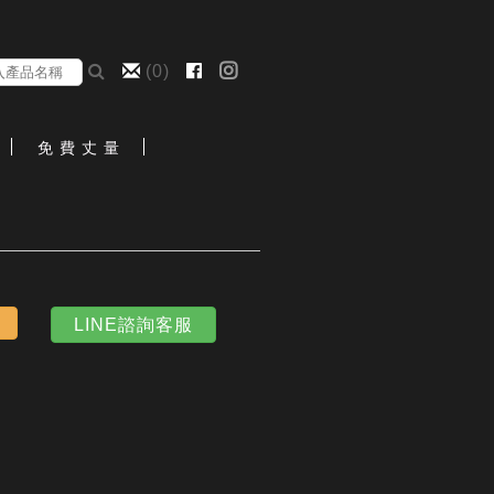
(
0
)
免 費 丈 量
LINE諮詢客服