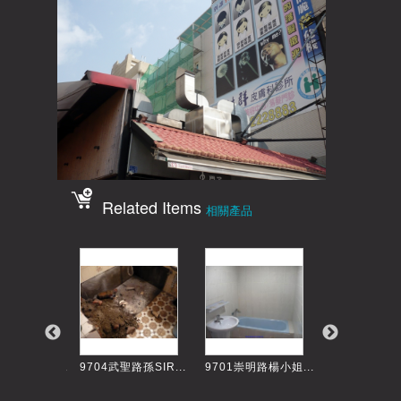
Related Items
相關產品
行劉SIR住...
9704武聖路孫SIR...
9701崇明路楊小姐...
10403王致中