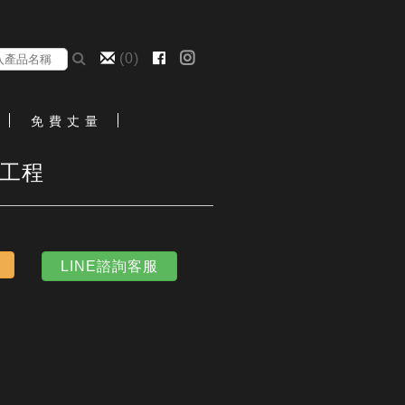
(
0
)
免 費 丈 量
修工程
LINE諮詢客服