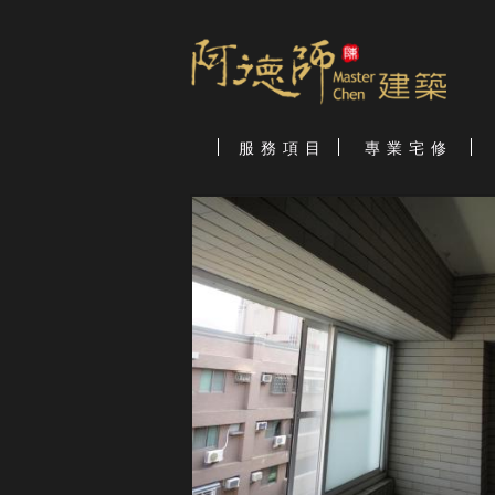
服 務 項 目
專 業 宅 修