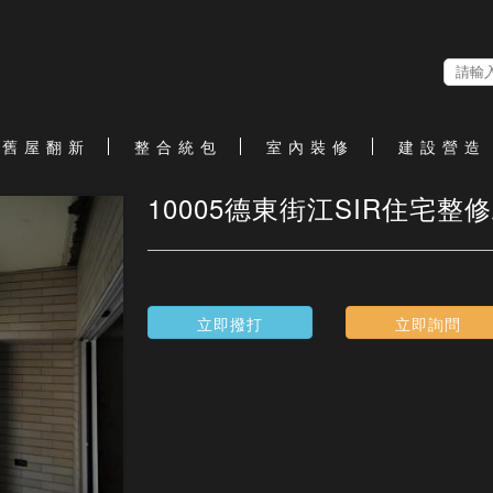
舊 屋 翻 新
整 合 統 包
室 內 裝 修
建 設 營 造
10005德東街江SIR住宅整
立即撥打
立即詢問