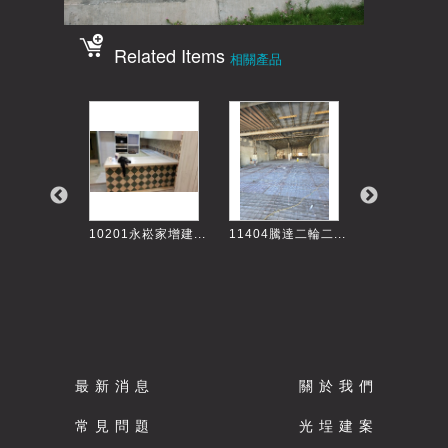
Related Items
相關產品
長溪路吳小...
10201永崧家增建...
11404騰達二輪二...
9805建平三街
最 新 消 息
關 於 我 們
常 見 問 題
光 埕 建 案