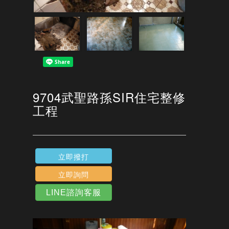
9704武聖路孫SIR住宅整修
工程
立即撥打
立即詢問
LINE諮詢客服