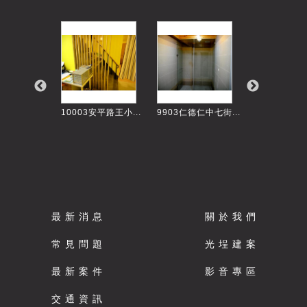
王致中店鋪...
10003安平路王小...
9903仁德仁中七街...
11406崇學路
最 新 消 息
關 於 我 們
常 見 問 題
光 埕 建 案
最 新 案 件
影 音 專 區
交 通 資 訊