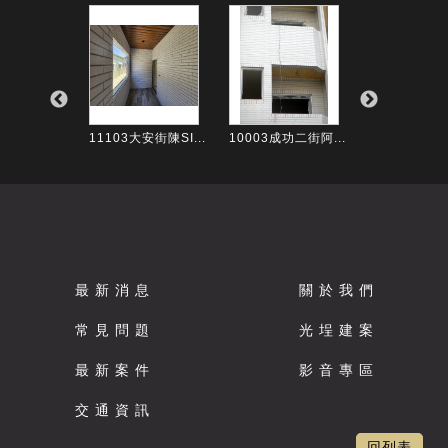
安中路黃先...
11103大安街陳SI...
10003成功二街阿...
11412南寧
最 新 消 息
關 於 我 們
常 見 問 題
光 埕 建 案
最 新 案 件
影 音 專 區
交 通 資 訊
回列表