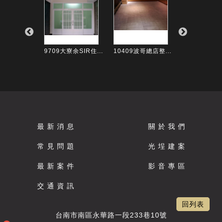
路-楊SI...
9709大寮余SIR住...
10409波哥總店整...
10510懷恩街
最 新 消 息
關 於 我 們
常 見 問 題
光 埕 建 案
最 新 案 件
影 音 專 區
交 通 資 訊
回列表
台南市南區永華路一段233巷10號