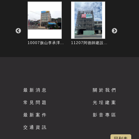
洪先生店鋪...
10007旗山李承澤...
11207阿德師建設...
10105灣裡路
最 新 消 息
關 於 我 們
常 見 問 題
光 埕 建 案
最 新 案 件
影 音 專 區
交 通 資 訊
回列表