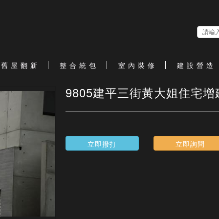
舊 屋 翻 新
整 合 統 包
室 內 裝 修
建 設 營 造
9805建平三街黃大姐住宅
立即撥打
立即詢問