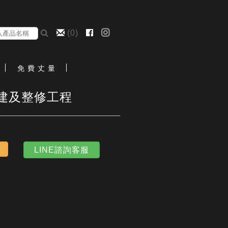
(
0
)
免 費 丈 量
增建及整修工程
LINE諮詢客服