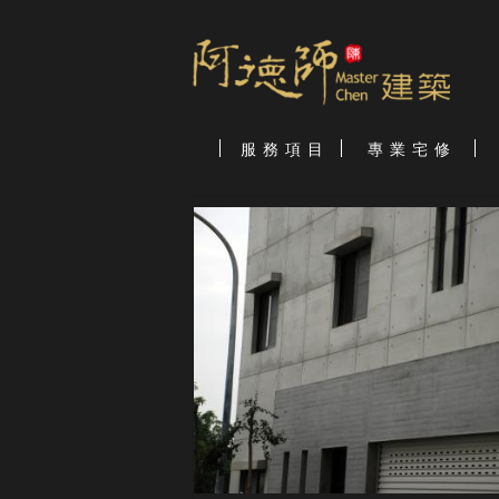
服 務 項 目
專 業 宅 修